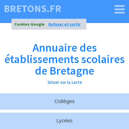
BRETONS.FR
Cookies Google
Refuser et sortir
Annuaire des
établissements scolaires
de Bretagne
Situer sur la carte
Collèges
Collège les Ormeaux
Tel: 02 99 50 51 14
Lycées
Collège les Chalais